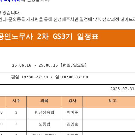
 있습니다.
센터-문의등록 게시판을 통해 신청해주시면 일정에 맞춰 첨삭과정 넣어드
 공인노무사 2차 GS3기 일정표
25.06.16 ~ 25.08.15 [평일,일요일]
평일 19:30~22:30 / 일 10:00~17:00
2025.07.3
시수
과목
강사
비고
30
3
행정쟁송법
박이준
30
3
노동법
김영호