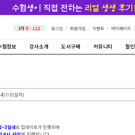
3차
D - 112
로그인
|
회원가입
|
이벤트
|
마이페이지
|
수험정보
강사소개
도서구매
커뮤니티
할인
내(7/31일자)
2~3일내
로 업데이트가 진행되며
 6시 사이
에 진행됩니다.