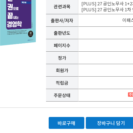
[PLUS] 27 공인노무사 1+
관련과목
[PLUS] 27 공인노무사 1차
이패
출판사/저자
출판년도
페이지수
정가
회원가
적립금
주문상태
바로구매
장바구니 담기