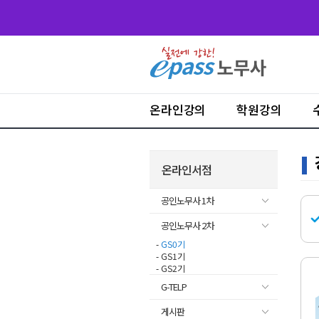
온라인강의
학원강의
온라인서점
공인노무사 1차
공인노무사 2차
-
GS0기
- GS1기
- GS2기
G-TELP
게시판