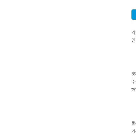
각
연
첫
수
하
둘
기