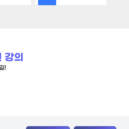
 강의
길!