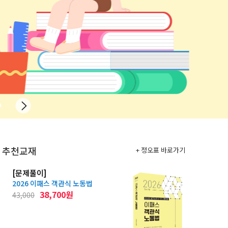
추천교재
+ 정오표 바로가기
[문제풀이]
[문제풀이]
2026 이패스 객관식 노동법
2026 이패
38,700원
2
43,000
32,000