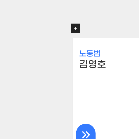
+
노동법
김영호